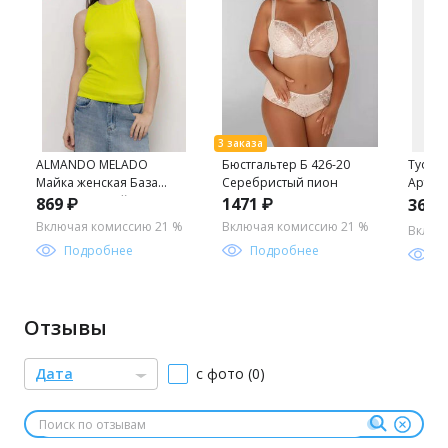
ALMANDO MELADO
Бюстгальтер Б 426-20
Туфли 
Майка женская База
Серебристый пион
Артик
Цвет:салатовый
869 ₽
1471 ₽
3691
Включая комиссию 21 %
Включая комиссию 21 %
Включ
Подробнее
Подробнее
П
Отзывы
Дата
с фото (0)