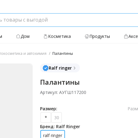
м
Дом
Косметика
Продукты
Акс
токосметика и автохимия
Палантины
Ralf ringer
Палантины
Артикул: АУГШ117200
Размер:
Разм
*
30
Бренд: Ralf Ringer
ralf ringer