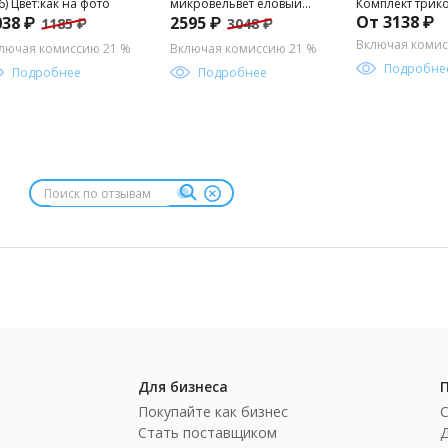
6) Цвет:как на фото
микровельвет еловый
Комплект трик
От 3138 ₽
038 ₽
2595 ₽
1185 ₽
3048 ₽
Цвет:как на фото
женский ГРАЦ
Цвет:пудровый
Включая коми
лючая комиссию 21 %
Включая комиссию 21 %
Подробне
Подробнее
Подробнее
Для бизнеса
Покупайте как бизнес
Стать поставщиком