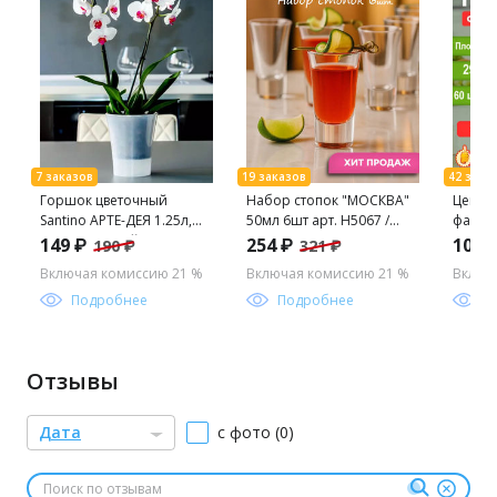
Горшок цветочный
Набор стопок "МОСКВА"
Цена з
Santino АРТЕ-ДЕЯ 1.25л,
50мл 6шт арт. H5067 /
фасов
цвет дымчатый (АД 1,25
Люминарк/
рулон 
149 ₽
254 ₽
102 
190 ₽
321 ₽
ДЫМ) /КРАССУЛА/
ПНД 2
Включая комиссию 21 %
Включая комиссию 21 %
Включ
1рул/6
Подробнее
Подробнее
П
Отзывы
Дата
с фото (0)