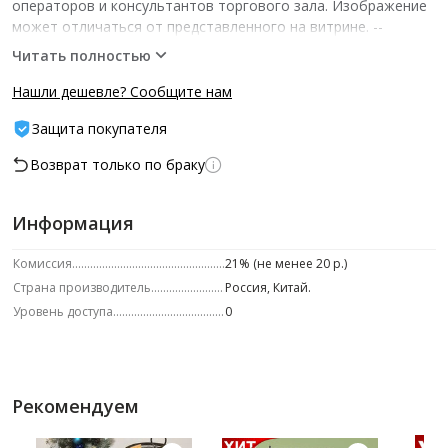
операторов и консультантов торгового зала. Изображение
может отличаться от представленного на витрине.­ --
Характеристики -- ед.изм.: шт шт/уп: 1
Читать полностью
Нашли дешевле? Сообщите нам
Защита покупателя
Возврат только по браку
Информация
Комиссия
21% (не менее 20 р.)
Страна производитель
Россия, Китай.
Уровень доступа
0
Рекомендуем