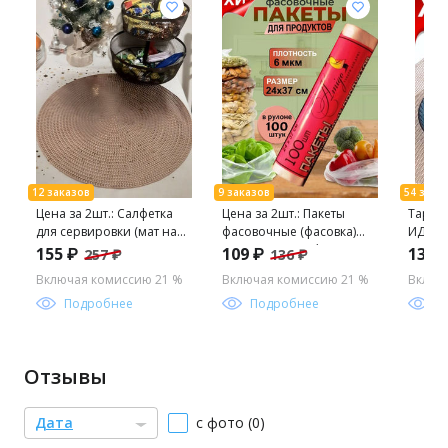
Цена за 2шт.: Салфетка
Цена за 2шт.: Пакеты
Тарел
для сервировки (мат на
фасовочные (фасовка)
ИДИЛ
стол) PVR-06 диам 38 см
Amigo 19010 24*37см
ТОПАЗ 
155 ₽
109 ₽
132 
257 ₽
136 ₽
103969 /MALLONY/
6мкм 1рул/100шт.
Люмин
Включая комиссию 21 %
Включая комиссию 21 %
Включ
Подробнее
Подробнее
П
Отзывы
Дата
с фото (0)