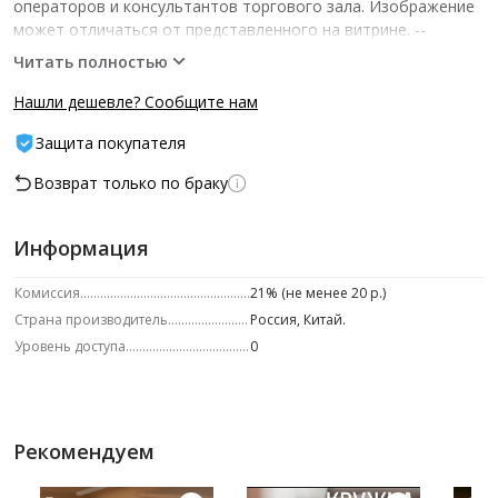
операторов и консультантов торгового зала. Изображение
может отличаться от представленного на витрине.­ --
Характеристики -- ед.изм.: шт шт/уп: 1
Читать полностью
Нашли дешевле? Сообщите нам
Защита покупателя
Возврат только по браку
Информация
Комиссия
21% (не менее 20 р.)
Страна производитель
Россия, Китай.
Уровень доступа
0
Рекомендуем