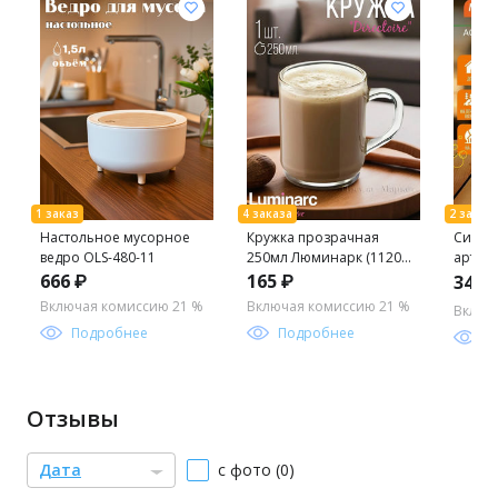
Настольное мусорное
Кружка прозрачная
Сифон
ведро OLS-480-11
250мл Люминарк (11203)
арт.10
(61867) 61875 (Н8437) /
666 ₽
165 ₽
345 
Люминарк/
Включая комиссию 21 %
Включая комиссию 21 %
Включ
Подробнее
Подробнее
П
Отзывы
Дата
с фото (0)