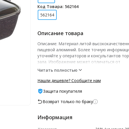
Код Товара: 562164
562164
Описание товара
Описание: Материал литой высококачествен
пищевой алюминий. Более точную информаци
уточняйте у операторов и консультантов то
зала. Изображение может отличаться от
представленного на витрине.­ -- Характеристики
Читать полностью
шт шт/уп: 1
Нашли дешевле? Сообщите нам
Защита покупателя
Возврат только по браку
Информация