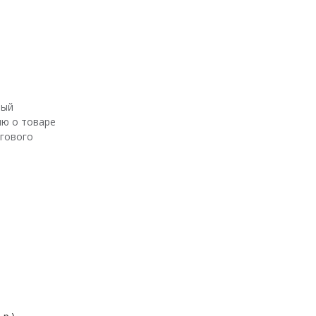
ный
ю о товаре
ргового
 -- ед.изм.: