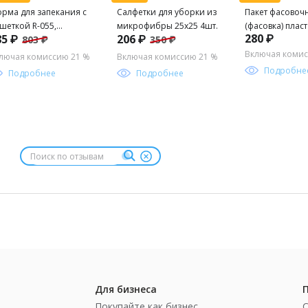
рма для запекания с
Салфетки для уборки из
Пакет фасовоч
шеткой R-055,
микрофибры 25x25 4шт.
(фасовка) пласт
280 ₽
85 ₽
206 ₽
803 ₽
350 ₽
отивень размер:
8мкм "ЕВРОБЛ
,5*25,5*5 см
пласт/500шт.
Включая комис
лючая комиссию 21 %
Включая комиссию 21 %
т.191307 /Mallony/
Подробне
Подробнее
Подробнее
Для бизнеса
Покупайте как бизнес