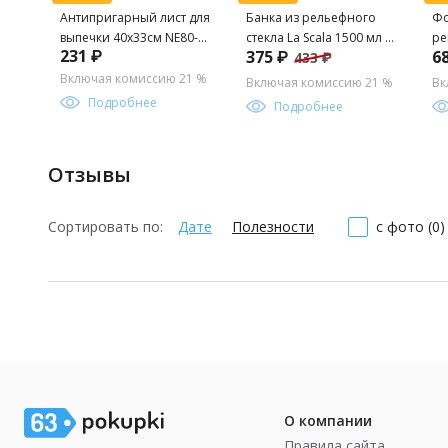
Антипригарный лист для
Банка из рельефного
Фо
выпечки 40х33см NE80-
стекла La Scala 1500 мл с
ре
231 ₽
375 ₽
6
433 ₽
142 (МультиДом)
бугельным цветным
Пр
замком арт.108322
37
Включая комиссию 21 %
Включая комиссию 21 %
Вк
/MALLONY/
ар
Подробнее
Подробнее
Отзывы
Сортировать по:
Дате
Полезности
с фото (0)
О компании
Правила сайта