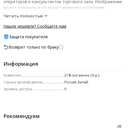
операторов и консультантов торгового зала. Изображение
может отличаться от представленного на витрине.­ --
Характеристики -- ед.изм.: шт шт/уп: 1
Читать полностью
Нашли дешевле? Сообщите нам
Защита покупателя
Возврат только по браку
Информация
Комиссия
21% (не менее 20 р.)
Страна производитель
Россия, Китай.
Уровень доступа
0
Рекомендуем