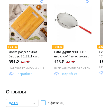
Доска разделочная
Сито-дуршлаг BE-7315
Цена з
бамбук, 30х23х1 см,
нерж. d=14 пластиковая
17,5см
прямоугольная, H-1118
ручка
188 
351 ₽
126 ₽
469 ₽
223 ₽
(324412)
Включ
Включая комиссию 21 %
Включая комиссию 21 %
П
Подробнее
Подробнее
Отзывы
Дата
с фото (0)