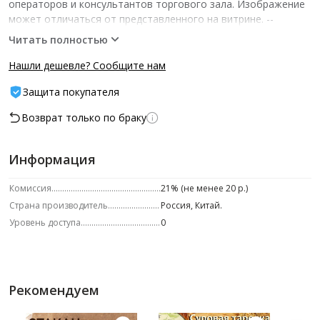
операторов и консультантов торгового зала. Изображение
может отличаться от представленного на витрине.­ --
Характеристики -- ед.изм.: шт шт/уп: 1
Читать полностью
Нашли дешевле? Сообщите нам
Защита покупателя
Возврат только по браку
Информация
Комиссия
21% (не менее 20 р.)
Страна производитель
Россия, Китай.
Уровень доступа
0
Рекомендуем