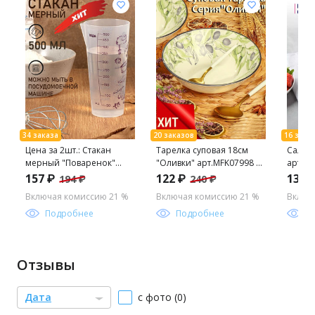
Цена за 2шт.: Стакан
Тарелка суповая 18см
Салат
мерный "Поваренок"
"Оливки" арт.MFK07998 /
арт.D7
500мл 420500 "Виолет"
МФК/
Люмин
157 ₽
122 ₽
137 
194 ₽
240 ₽
Включая комиссию 21 %
Включая комиссию 21 %
Включ
Подробнее
Подробнее
П
Отзывы
Дата
с фото (0)