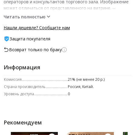
операторов и консультантов торгового зала. Изображение
может отличаться от представленного на витрине.­ --
Характеристики -- ед.изм.: шт шт/уп: 1
Читать полностью
Нашли дешевле? Сообщите нам
Защита покупателя
Возврат только по браку
Информация
Комиссия
21% (не менее 20 р.)
Страна производитель
Россия, Китай.
Уровень доступа
0
Рекомендуем