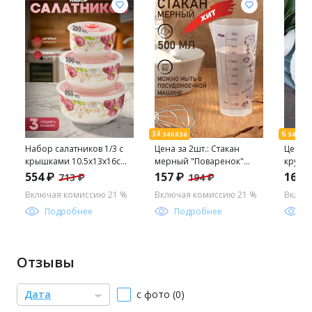
Набор салатников 1/3 с
Цена за 2шт.: Стакан
Цена з
крышками 10.5х13х16см
мерный "Поваренок"
кругла
микс, Роуз 4889 /
500мл 420500 "Виолет"
19см 0
554 ₽
157 ₽
165 
713 ₽
194 ₽
КОРАЛЛ/
Включая комиссию 21 %
Включая комиссию 21 %
Включ
Подробнее
Подробнее
П
Отзывы
Дата
с фото (0)