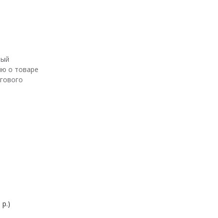
ный
ю о товаре
ргового
 -- ед.изм.:
 р.)