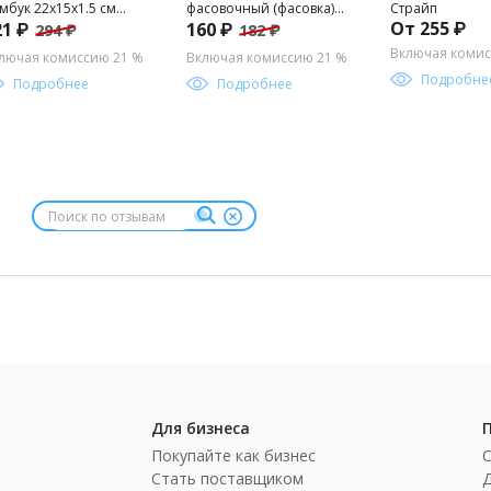
мбук 22х15х1.5 см
фасовочный (фасовка)
Страйп
От 255 ₽
21 ₽
160 ₽
294 ₽
182 ₽
35422B (453839)
рулон БЕЖЕВЫЙ
aniks/
ПЛОТНЫЙ ПНД 30х40см
Включая коми
лючая комиссию 21 %
Включая комиссию 21 %
11мкм 1рул/80шт.
Подробне
Подробнее
Подробнее
Для бизнеса
Покупайте как бизнес
Стать поставщиком