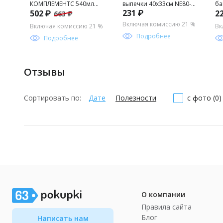
КОМПЛЕМЕНТС 540мл
выпечки 40х33см NE80-
ба
231 ₽
502 ₽
2
663 ₽
32305 /ЛЮМИНАРК/
142 (МультиДом)
CB
/D
Включая комиссию 21 %
Включая комиссию 21 %
Вк
Подробнее
Подробнее
Отзывы
Сортировать по:
Дате
Полезности
с фото (0)
О компании
Правила сайта
Блог
Написать нам