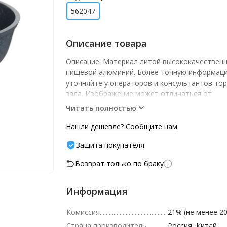
562047
Описание товара
Описание: Материал литой высококачествен
пищевой алюминий. Более точную информаци
уточняйте у операторов и консультантов то
зала. Изображение может отличаться от
представленного на витрине.­ -- Характеристики
Читать полностью
шт шт/уп: 1
Нашли дешевле? Сообщите нам
Защита покупателя
Возврат только по браку
Информация
Комиссия
21% (не менее 20
Страна производитель
Россия, Китай.