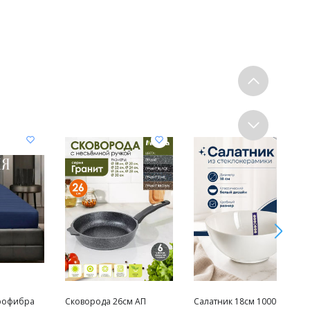
рофибра
Сковорода 26см АП
Салатник 18см 10001-SK