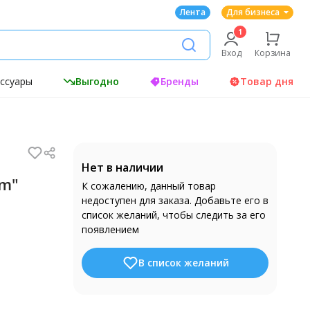
Лента
Для бизнеса
Вход
Корзина
ессуары
Выгодно
Бренды
Товар дня
Нет в наличии
um"
К сожалению, данный товар
недоступен для заказа. Добавьте его в
список желаний, чтобы следить за его
появлением
В список желаний