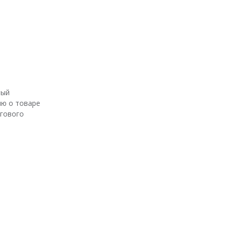
ный
ю о товаре
ргового
 -- ед.изм.: