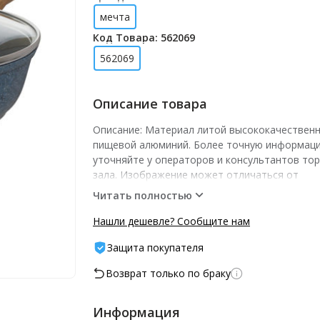
мечта
Код Товара: 562069
562069
Описание товара
Описание: Материал литой высококачествен
пищевой алюминий. Более точную информаци
уточняйте у операторов и консультантов то
зала. Изображение может отличаться от
представленного на витрине.­ -- Характеристики
Читать полностью
шт шт/уп: 1
Нашли дешевле? Сообщите нам
Защита покупателя
Возврат только по браку
Информация