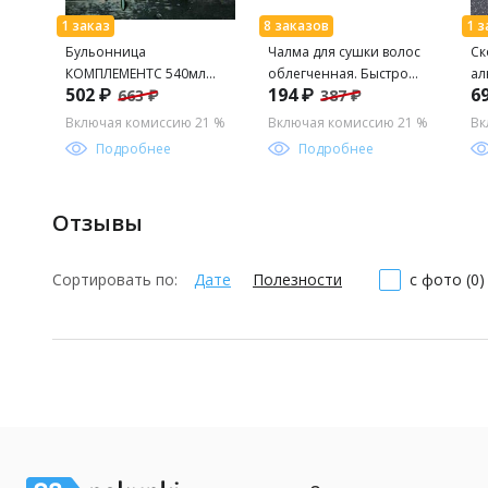
Бульонница
Чалма для сушки волос
Ск
КОМПЛЕМЕНТС 540мл
облегченная. Быстро
ал
502 ₽
194 ₽
6
663 ₽
387 ₽
32305 /ЛЮМИНАРК/
впитывает влагу
ин
по
Включая комиссию 21 %
Включая комиссию 21 %
Вк
гр
Подробнее
Подробнее
Отзывы
Сортировать по:
Дате
Полезности
с фото (0)