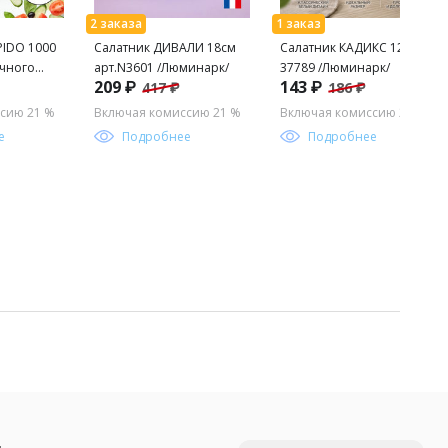
PIDO 1000
Салатник ДИВАЛИ 18см
Салатник КАДИКС 12см
чного
арт.N3601 /Люминарк/
37789 /Люминарк/
209 ₽
143 ₽
417 ₽
186 ₽
40 до +300
сию 21 %
Включая комиссию 21 %
Включая комиссию 21 %
l
е
Подробнее
Подробнее