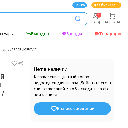
Лента
Для бизнеса
Вход
Корзина
ессуары
Выгодно
Бренды
Товар дня
 арт. с28903 /МЕЧТА/
Нет в наличии
ой
К сожалению, данный товар
недоступен для заказа. Добавьте его в
П
список желаний, чтобы следить за его
 /
появлением
В список желаний