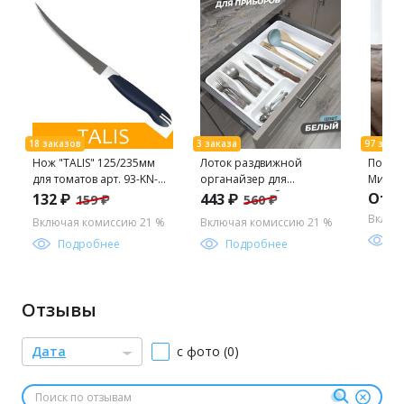
Нож "TALIS" 125/235мм
Лоток раздвижной
Подод
для томатов арт. 93-KN-
органайзер для
Микро
TA-7.2 (REGENT)
столовых приборов
От 4
132 ₽
443 ₽
159 ₽
560 ₽
(белый/белый) 740606
Включ
Включая комиссию 21 %
Включая комиссию 21 %
"Виолет" (33*29,5*6см
П
Подробнее
/33*51,
Подробнее
Отзывы
Дата
с фото (0)