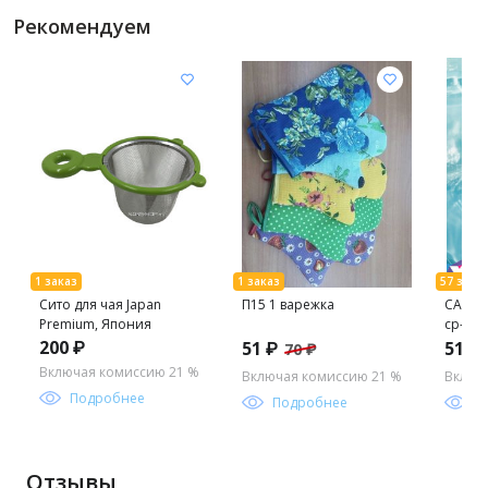
Рекомендуем
Сито для чая Japan
П15 1 варежка
САНИТ
Premium, Япония
ср-во 
200 ₽
51 ₽
51 ₽
70 ₽
Включая комиссию 21 %
Включая комиссию 21 %
Включ
Подробнее
Подробнее
П
Отзывы