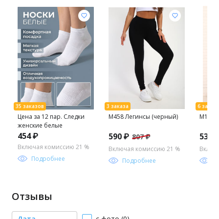
Цена за 12 пар. Следки
М458 Легинсы (черный)
М198 С
женские белые
454 ₽
590 ₽
538 
807 ₽
Включая комиссию 21 %
Включая комиссию 21 %
Включ
Подробнее
Подробнее
П
Отзывы
Дата
с фото (0)