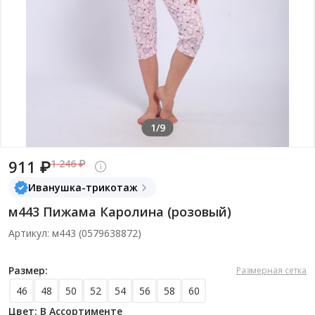
1/9
911 ₽
1 246 ₽
Иванушка-трикотаж
м443 Пижама Каролина (розовый)
Артикул: м443 (0579638872)
Размер:
Размерная сетка
46
48
50
52
54
56
58
60
Цвет: В Ассортименте