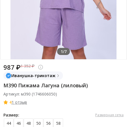
1/7
987 ₽
1 352 ₽
Иванушка-трикотаж
М390 Пижама Лагуна (лиловый)
Артикул: м390 (1746606050)
4
1 отзыв
Размер:
Размерная сетка
44
46
48
50
56
58