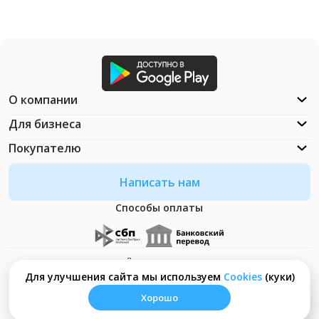
О компании
Для бизнеса
Покупателю
Написать нам
Способы оплаты
Документация
Что такое Cookies?
Для улучшения сайта мы используем
Сookies
(куки)
Хорошо
© ООО "Неософт" - 2026