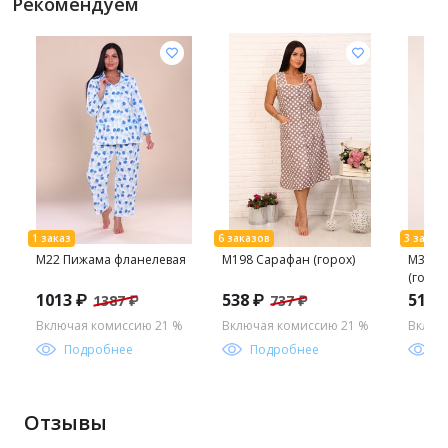
Рекомендуем
М22 Пижама фланелевая
М198 Сарафан (горох)
М384 
(голуб
1013 ₽
538 ₽
513 
1387 ₽
737 ₽
Включая комиссию 21 %
Включая комиссию 21 %
Включ
Подробнее
Подробнее
П
Отзывы