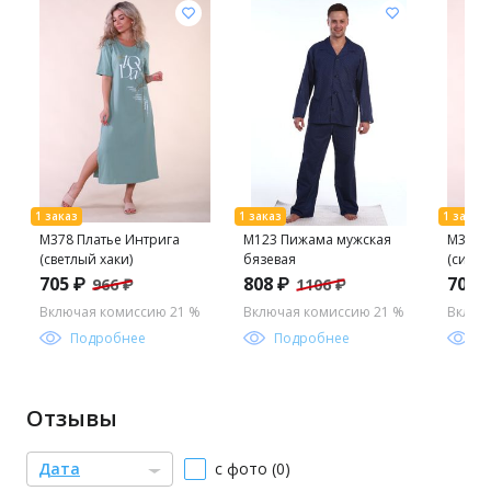
М378 Платье Интрига
М123 Пижама мужская
М378 
(светлый хаки)
бязевая
(синий
705 ₽
808 ₽
705 
966 ₽
1106 ₽
Включая комиссию 21 %
Включая комиссию 21 %
Включ
Подробнее
Подробнее
П
Отзывы
Дата
с фото (0)