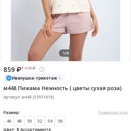
1/9
859 ₽
1 176 ₽
Иванушка-трикотаж
м448 Пижама Нежность ( цветы сухая роза)
Артикул: м448 (53931818)
Размер:
Размерная сетка
46
48
50
52
54
56
Цвет: В Ассортименте