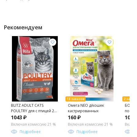
Рекомендуем
BLITZ ADULT CATS
Омега NEO д/кошек
БОСПА
POULTRY для с птицей 2
кастрированных
попуга
кг BCD06-1-02000
г.
1043 ₽
160 ₽
100 
Включая комиссию 21 %
Включая комиссию 21 %
Включ
Подробнее
Подробнее
П