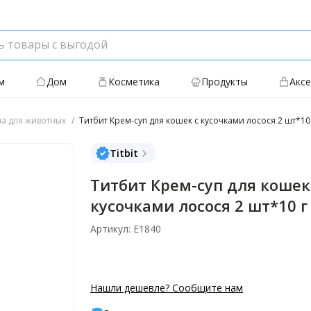
м
Дом
Косметика
Продукты
Акс
а для животных
Титбит Крем-суп для кошек с кусочками лосося 2 шт*10
Titbit
Титбит Крем-суп для кошек
кусочками лосося 2 шт*10 г
Артикул: Е1840
Нашли дешевле? Сообщите нам