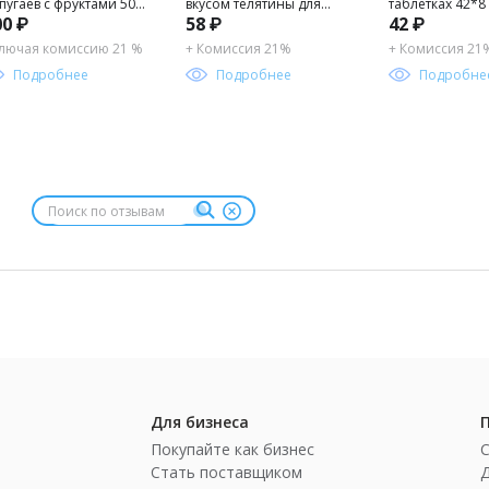
пугаев с фруктами 500
вкусом телятины для
таблетках 42*8 
00 ₽
58
₽
42
₽
собак сред .77г
в упак. FIBRE FA
4690538024973
лючая комиссию 21 %
+ Комиссия 21%
+ Комиссия 21
Подробнее
Подробнее
Подробне
Для бизнеса
Покупайте как бизнес
Стать поставщиком