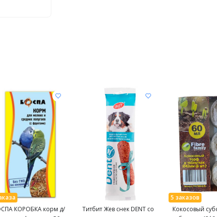
СПА КОРОБКА корм д/
Титбит Жев снек DENT со
Кокосовый субс