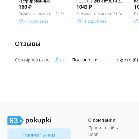
кастрированных
POULTRY для с птицей 2
по
160 ₽
1043 ₽
1
кг BCD06-1-02000
г.
Включая комиссию 21 %
Включая комиссию 21 %
Вк
Подробнее
Подробнее
Отзывы
Сортировать по:
Дате
Полезности
с фото (0)
О компании
Правила сайта
Блог
Написать нам