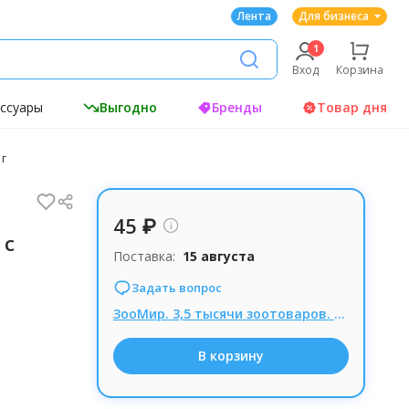
Лента
Для бизнеса
Вход
Корзина
ессуары
Выгодно
Бренды
Товар дня
 г
45 ₽
 с
Поставка:
15 августа
Задать вопрос
ЗооМир. 3,5 тысячи зоотоваров. Омега NEO - вкус и забота в одной таблетке
В корзину