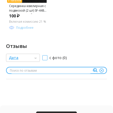
Серединка ювелирная с
подвеской (2 шт) SF-4482,
серебро/серебро
100 ₽
хамелеон №31
Включая комиссию 21 %
Подробнее
Отзывы
Дата
с фото (0)