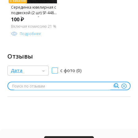
Серединка ювелирная с
подвеской (2 шт) SF-4482,
серебро/серебро
100 ₽
хамелеон №31
Включая комиссию 21 %
Подробнее
Отзывы
Дата
с фото (0)