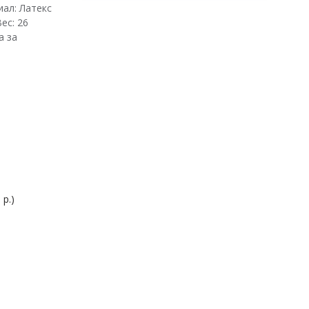
иал: Латекс
ес: 26
а за
 р.)