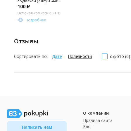
подвеской (2 шт) SF-4482,
100 ₽
серебро/серебро
хамелеон №31
Включая комиссию 21 %
Подробнее
Отзывы
Сортировать по:
Дате
Полезности
с фото (0)
О компании
Правила сайта
Блог
Написать нам