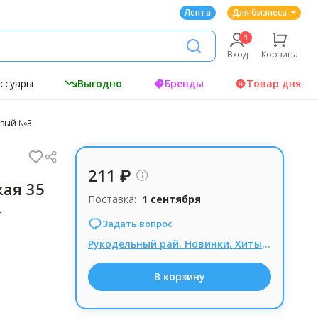
Лента
Для бизнеса
Вход
Корзина
ессуары
Выгодно
Бренды
Товар дня
зовый №3
211 ₽
кая 35
Поставка:
1 сентября
-
Задать вопрос
Рукодельный рай. Новинки, Хиты и большие скидки. Время выгодных покупок!
В корзину