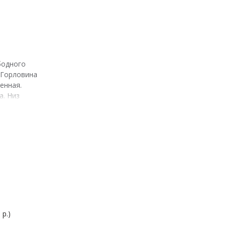
бодного
 Горловина
енная.
а. Низ
 р.)