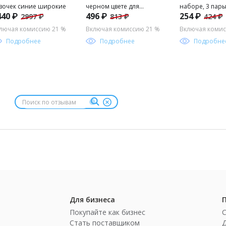
вочек синие широкие
черном цвете для
наборе, 3 пар
440 ₽
496 ₽
254 ₽
2997 ₽
813 ₽
424 ₽
мальчиков
лючая комиссию 21 %
Включая комиссию 21 %
Включая комис
Подробнее
Подробнее
Подробне
Для бизнеса
Покупайте как бизнес
Стать поставщиком