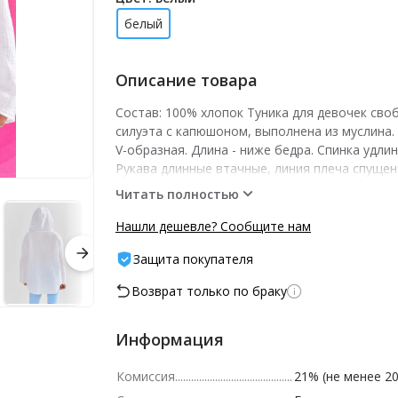
белый
Описание товара
Состав: 100% хлопок Туника для девочек сво
силуэта с капюшоном, выполнена из муслина.
V-образная. Длина - ниже бедра. Спинка удлин
Рукава длинные втачные, линия плеча спущен
изделия и рукавов обработаны в подгибку.
Читать полностью
Нашли дешевле? Сообщите нам
Защита покупателя
Возврат только по браку
Информация
Комиссия
21% (не менее 20