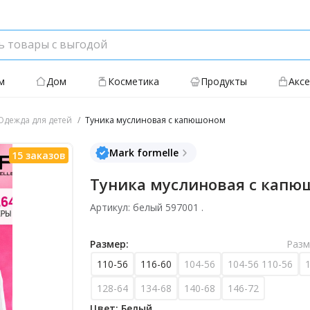
м
Дом
Косметика
Продукты
Акс
дежда для детей
Туника муслиновая с капюшоном
Mark formelle
Туника муслиновая с капю
Артикул: белый 597001 .
Размер:
Разм
110-56
116-60
104-56
104-56 110-56
128-64
134-68
140-68
146-72
Цвет: Белый