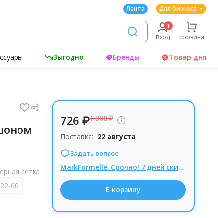
Лента
Для бизнеса
Вход
Корзина
ессуары
Выгодно
Бренды
Товар дня
726 ₽
1 308 ₽
шоном
Поставка:
22 августа
Задать вопрос
MarkFormelle. Срочно! 7 дней скидка на школьные брюки! В 2 раза ниже МП!!
ерная сетка
122-60
В корзину