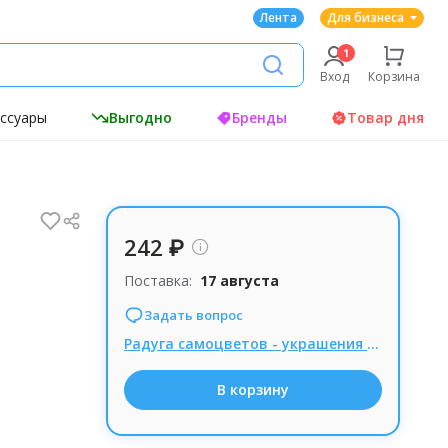
Лента
Для бизнеса
Вход
Корзина
ессуары
Выгодно
Бренды
Товар дня
242 ₽
Поставка:
17 августа
Задать вопрос
Радуга самоцветов - украшения из натуральных камней, Комиссия 15% при заказе от 1000р.
В корзину