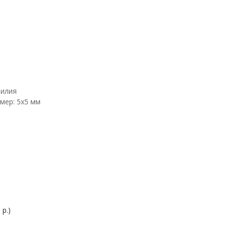
зилия
мер: 5х5 мм
 р.)