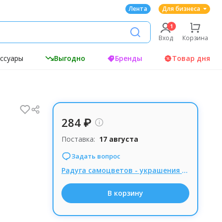
Лента
Для бизнеса
Вход
Корзина
ессуары
Выгодно
Бренды
Товар дня
284 ₽
Поставка:
17 августа
Задать вопрос
Радуга самоцветов - украшения из натуральных камней, Комиссия 15% при заказе от 1000р.
В корзину