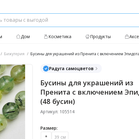
м
Дом
Косметика
Продукты
Акс
Бижутерия
Бусины для украшений из Пренита с включением Эпидота 
Радуга самоцветов
Бусины для украшений из
Пренита с включением Эпи
(48 бусин)
Артикул: 105514
Размер:
*
39 см