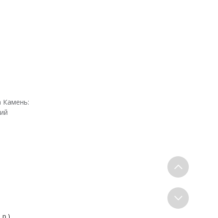
 Камень:
кий
 р.)