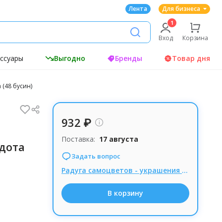
Лента
Для бизнеса
Вход
Корзина
ессуары
Выгодно
Бренды
Товар дня
(48 бусин)
932 ₽
Поставка:
17 августа
дота
Задать вопрос
Радуга самоцветов - украшения из натуральных камней, Комиссия 15% при заказе от 1000р.
В корзину