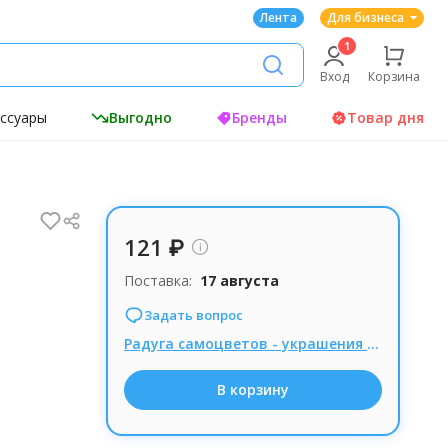
Лента
Для бизнеса
Вход
Корзина
ессуары
Выгодно
Бренды
Товар дня
121 ₽
Поставка:
17 августа
Задать вопрос
Радуга самоцветов - украшения из натуральных камней, Комиссия 15% при заказе от 1000р.
В корзину