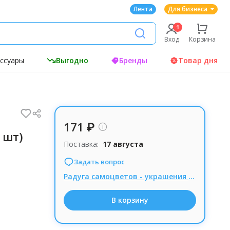
Лента
Для бизнеса
Вход
Корзина
ессуары
Выгодно
Бренды
Товар дня
171 ₽
 шт)
Поставка:
17 августа
Задать вопрос
Радуга самоцветов - украшения из натуральных камней, Комиссия 15% при заказе от 1000р.
В корзину