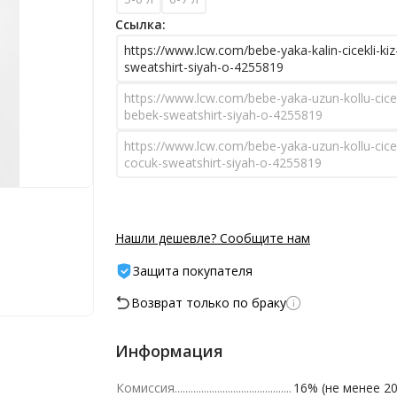
Ссылка:
https://www.lcw.com/bebe-yaka-kalin-cicekli-ki
sweatshirt-siyah-o-4255819
https://www.lcw.com/bebe-yaka-uzun-kollu-cicek
bebek-sweatshirt-siyah-o-4255819
https://www.lcw.com/bebe-yaka-uzun-kollu-cicek
cocuk-sweatshirt-siyah-o-4255819
Нашли дешевле? Сообщите нам
Защита покупателя
Возврат только по браку
Информация
Комиссия
16% (не менее 20