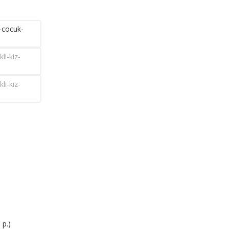
z-cocuk-
li-kiz-
li-kiz-
 р.)