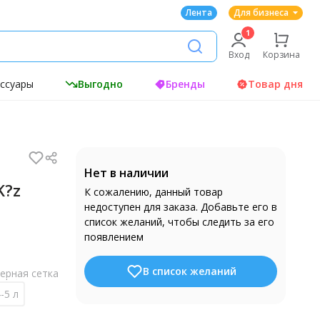
Лента
Для бизнеса
Вход
Корзина
ессуары
Выгодно
Бренды
Товар дня
Нет в наличии
K?z
К сожалению, данный товар
недоступен для заказа. Добавьте его в
список желаний, чтобы следить за его
появлением
В список желаний
ерная сетка
-5 л