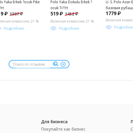
lo Yaka Erkek ?ocuk Pike
Polo Yaka Dokulu Erkek ?
U. S. Polo Assn
?rt
ocuk Ti??rt
базовая рубаш
1779 ₽
19 ₽
519 ₽
1307 ₽
1452 ₽
длинным рукав
мальчика
Включая комис
лючая комиссию 21 %
Включая комиссию 21 %
Подробне
Подробнее
Подробнее
Для бизнеса
Покупайте как бизнес