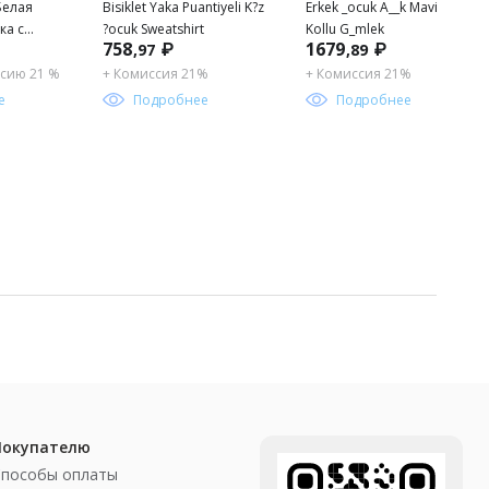
 Белая
Bisiklet Yaka Puantiyeli K?z
Erkek _ocuk A__k Mavi K_sa
ка с
?ocuk Sweatshirt
Kollu G_mlek
758
₽
1679
₽
,97
,89
ом для
сию 21 %
+ Комиссия 21%
+ Комиссия 21%
е
Подробнее
Подробнее
Покупателю
Способы оплаты