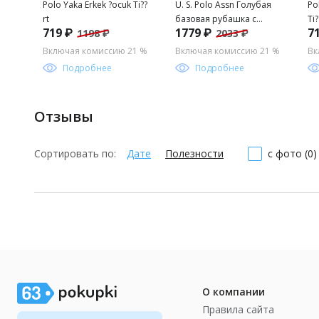
Polo Yaka Erkek ?ocuk Ti??
U. S. Polo Assn Голубая
Po
rt
базовая рубашка с
Ti?
719 ₽
1779 ₽
7
1198 ₽
2033 ₽
длинным рукавом для
мальчика
Включая комиссию 21 %
Включая комиссию 21 %
Вк
Подробнее
Подробнее
Отзывы
Сортировать по:
Дате
Полезности
с фото (0)
О компании
Правила сайта