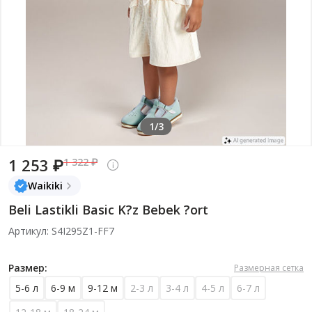
1/3
1 253 ₽
1 322 ₽
Waikiki
Beli Lastikli Basic K?z Bebek ?ort
Артикул: S4I295Z1-FF7
Размер:
Размерная сетка
5-6 л
6-9 м
9-12 м
2-3 л
3-4 л
4-5 л
6-7 л