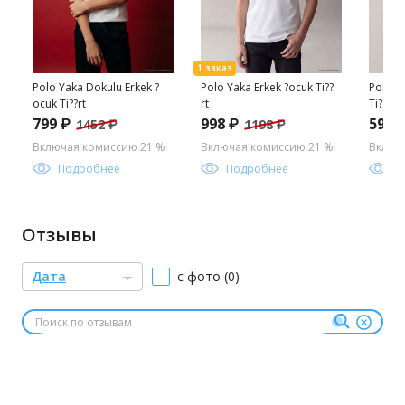
Polo Yaka Dokulu Erkek ?
Polo Yaka Erkek ?ocuk Ti??
Polo Y
ocuk Ti??rt
rt
Ti??rt
799 ₽
998 ₽
599 
1452 ₽
1198 ₽
Включая комиссию 21 %
Включая комиссию 21 %
Включ
Подробнее
Подробнее
П
Отзывы
Дата
с фото (0)