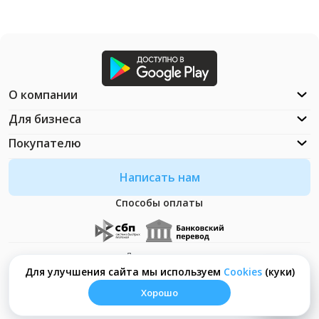
О компании
Для бизнеса
Покупателю
Написать нам
Способы оплаты
Документация
Что такое Cookies?
Для улучшения сайта мы используем
Сookies
(куки)
Хорошо
© ООО "Неософт" - 2026