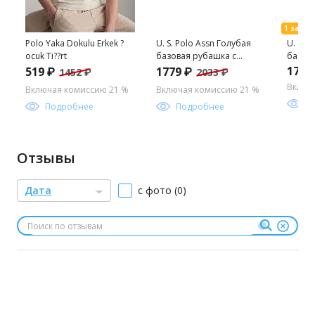
Polo Yaka Dokulu Erkek ?
U. S. Polo Assn Голубая
U. S. 
ocuk Ti??rt
базовая рубашка с
базов
длинным рукавом для
длинн
1779
519 ₽
1779 ₽
1452 ₽
2033 ₽
мальчика
мальч
Включ
Включая комиссию 21 %
Включая комиссию 21 %
П
Подробнее
Подробнее
Отзывы
Дата
с фото (0)