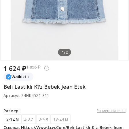
1/2
1 624 ₽
1 856 ₽
Waikiki
Beli Lastikli K?z Bebek Jean Etek
Артикул: S4HK45Z1-311
Размер:
Размерная сетка
9-12 м
2-3 л
3-4 л
18-24 м
Ссылка: Https://www.lcw.com/beli-Lastikli-Kiz-Bebek-Jean-