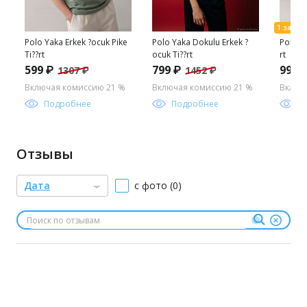
Polo Yaka Erkek ?ocuk Pike
Polo Yaka Dokulu Erkek ?
Polo Ya
Ti??rt
ocuk Ti??rt
rt
599 ₽
799 ₽
998 
1307 ₽
1452 ₽
Включая комиссию 21 %
Включая комиссию 21 %
Включ
Подробнее
Подробнее
П
Отзывы
Дата
с фото (0)