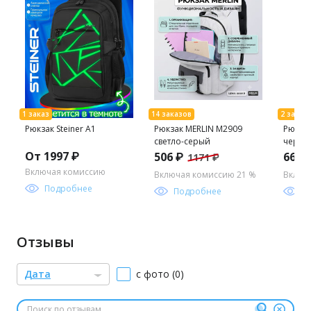
Рюкзак Steiner A1
Рюкзак MERLIN M2909
Рюкзак
светло-серый
черны
От 1997 ₽
506 ₽
666 
1171 ₽
Включая комиссию
Включая комиссию 21 %
Включ
Подробнее
Подробнее
П
Отзывы
Дата
с фото (0)