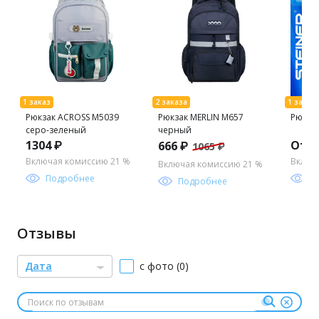
Рюкзак ACROSS M5039
Рюкзак MERLIN M657
Рюкзак
серо-зеленый
черный
1304 ₽
От 1
666 ₽
1065 ₽
Включая комиссию 21 %
Включ
Включая комиссию 21 %
Подробнее
П
Подробнее
Отзывы
Дата
с фото (0)