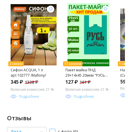
Сифон ACQUA, 1 л
Пакет майка ПНД
Набор
арт.102777 /Mallony/
29+14х45 20мкм "РУСЬ
(Синий
ЗЕЛЁНАЯ" упак/50шт.
(тарел
592 
345 ₽
127 ₽
1338 ₽
161 ₽
15см, 
Включ
Включая комиссию 21 %
Включая комиссию 21 %
уп C42
П
Подробнее
Подробнее
Отзывы
Дата
с фото (0)