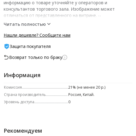
информацию о товаре уточняйте у операторов и
консультантов торгового зала. Изображение может
отличаться от представленного на витрине.­ --
Характеристики -- ед.изм.: шт шт/уп: 1
Читать полностью
Нашли дешевле? Сообщите нам
Защита покупателя
Возврат только по браку
Информация
Комиссия
21% (не менее 20 р.)
Страна производитель
Россия, Китай.
Уровень доступа
0
Рекомендуем