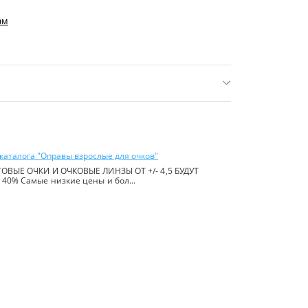
ам
нее 16 р.)
ь:
Китай
каталога "Оправы взрослые для очков"
ОВЫЕ ОЧКИ И ОЧКОВЫЕ ЛИНЗЫ ОТ +/- 4,5 БУДУТ
40% Самые низкие цены и бол...
йте в
правилах сайта