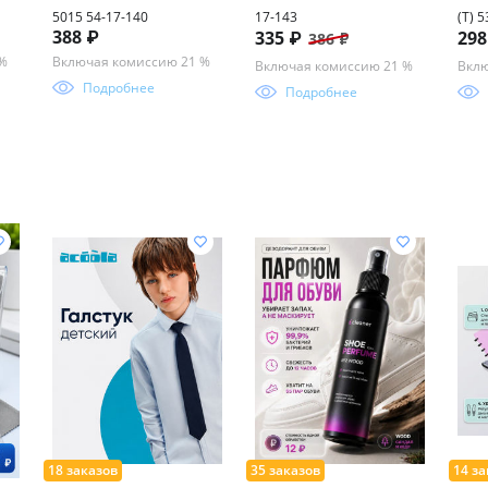
5015 54-17-140
17-143
(Т) 
388 ₽
335 ₽
29
386 ₽
7-
асс
 %
Включая комиссию 21 %
Включая комиссию 21 %
Вклю
Подробнее
Подробнее