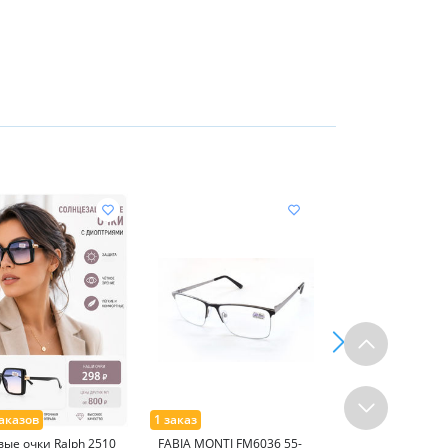
вые очки Ralph 2510
FABIA MONTI FM6036 55-
Оправа DACCHi 3