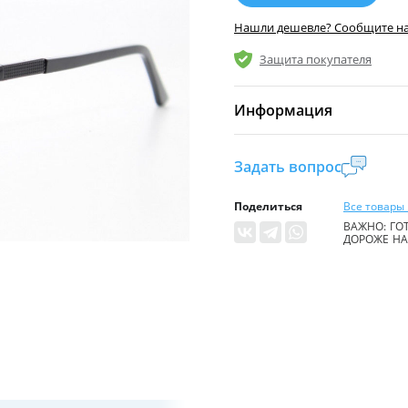
Нашли дешевле? Сообщите н
Защита покупателя
Информация
Комиссия:
21 %
(не ме
Задать вопрос
Страна производител
Поделиться
Все товары 
Уровень доступа:
0
ВАЖНО: ГОТ
ДОРОЖЕ НА 
* Общие условия чита