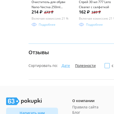
Очиститель для обуви
Спрей 30 мл 777 Lens
Nano-Чистка 250ml
Cleaner с салфеткой
214 ₽
162 ₽
473 ₽
189 ₽
icleaner
Включая комиссию 21 %
Включая комиссию 21
Подробнее
Подробнее
Отзывы
Сортировать по:
Дате
Полезности
с
О компании
Правила сайта
Блог
Написать нам