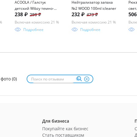
ACOOLA / Галстук
Нейтрализатор запаха
Рюкз
детский Wibzy темно-
№2 WOOD 100ml icleaner
свет
238 ₽
232 ₽
50
298 ₽
473 ₽
синий
 %
Включая комиссию 21 %
Включая комиссию 21 %
Вклю
Подробнее
Подробнее
 фото (0)
Для бизнеса
Покупайте как бизнес
Стать поставщиком
Д