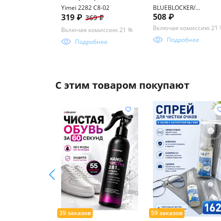
Yimei 2282 С8-02
BLUEBLOCKER/
508 ₽
319 ₽
369 ₽
ФОТОХРОМ FM457 55-1
136
Включая комиссию 21
Включая комиссию 21 %
Подробнее
Подробнее
С этим товаром покупают