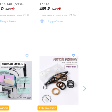
53-16-140 цвет в
17-145
48-21-140
8 ₽
465 ₽
353 ₽
339 ₽
535 ₽
409 ₽
орименте
чая комиссию 21 %
Включая комиссию 21 %
Включая комисси
Подробнее
Подробнее
Подробнее