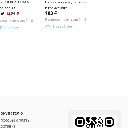
ак MERLIN M2909
Набор резинок для волос
Фирменный брел
ло-серый
в косметичке
картхолдер GRIZZ
103 ₽
6 ₽
226 ₽
1171 ₽
339 ₽
Включая комиссию 21 %
чая комиссию 21 %
Включая комисси
Подробнее
Подробнее
Подробнее
Покупателю
Способы оплаты
оставка