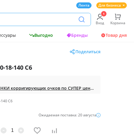
Лента
Для бизнеса
Вход
Корзина
ессуары
Выгодно
Бренды
Товар дня
Поделиться
0-18-140 C6
Доступная ОПТИКА. НОВИНКИ корригирующих очков по СУПЕР ценам. Таких нет на МП.
-140 C6
Ожидаемая поставка: 20 августа