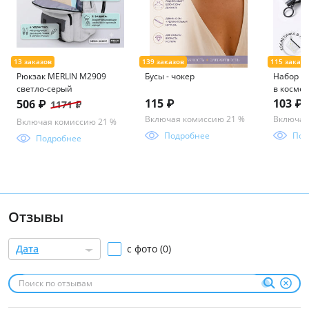
Рюкзак MERLIN M2909
Бусы - чокер
Набор р
светло-серый
в косме
115 ₽
103 ₽
506 ₽
1171 ₽
Включая комиссию 21 %
Включая
Включая комиссию 21 %
Подробнее
Под
Подробнее
Отзывы
Дата
с фото (0)