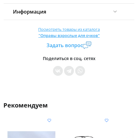
Информация
Комиссия:
21 %
(не менее 16 р.)
Посмотреть товары из каталога
"Оправы взрослые для очков"
Страна производитель:
Китай
Задать вопрос
Уровень доступа:
0
* Общие условия читайте в
правилах сайта
Поделиться в соц. сетях
Рекомендуем