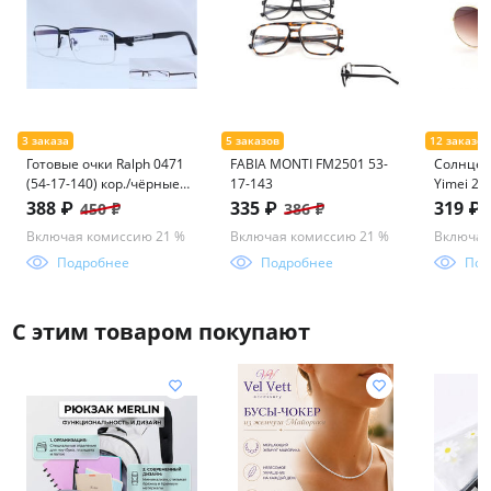
Готовые очки Ralph 0471
FABIA MONTI FM2501 53-
Солнцез
(54-17-140) кор./чёрные
17-143
Yimei 22
(антиблик)
388 ₽
335 ₽
319 ₽
450 ₽
386 ₽
Включая комиссию 21 %
Включая комиссию 21 %
Включая
Подробнее
Подробнее
Под
С этим товаром покупают