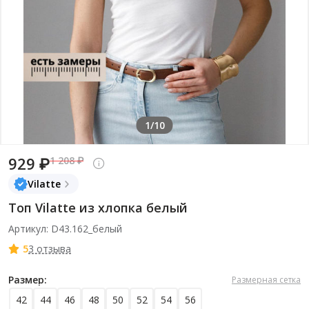
1/10
929 ₽
1 208 ₽
Vilatte
Топ Vilatte из хлопка белый
Артикул: D43.162_белый
5
3 отзыва
Размер:
Размерная сетка
42
44
46
48
50
52
54
56