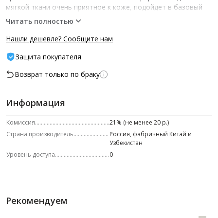
мягкой ткани очень приятное к коже, подойдет в базовый
гардероб и для спортивных образов. Модель украшена
Читать полностью
фирменным металлическим логотипом бренда. ­ --
Характеристики -- Состав: 92%Хлопок 8%ПУ
Нашли дешевле? Сообщите нам
Защита покупателя
Возврат только по браку
Информация
Комиссия
21% (не менее 20 р.)
Страна производитель
Россия, фабричный Китай и
Узбекистан
Уровень доступа
0
Рекомендуем