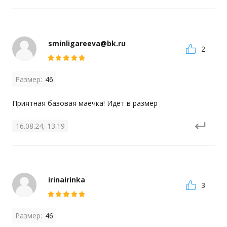
sminligareeva@bk.ru
2
Размер:
46
Приятная базовая маечка! Идёт в размер
16.08.24, 13:19
irinairinka
3
Размер:
46