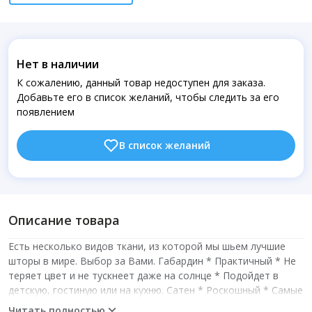
Нет в наличии
К сожалению, данный товар недоступен для заказа.
Добавьте его в список желаний, чтобы следить за его
появлением
В список желаний
Описание товара
Есть несколько видов ткани, из которой мы шьем лучшие
шторы в мире. Выбор за Вами. Габардин * Практичный * Не
теряет цвет и не тускнеет даже на солнце * Подойдет в
детскую, гостиную или на кухню. Сатен * Роскошный * Самые
яркие цвета и благородный блеск * Хорошо подойдет в
Читать полностью