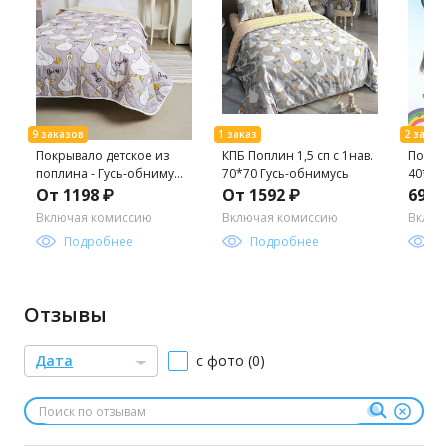
Покрывало детское из
КПБ Поплин 1,5 сп с 1нав.
Подуш
поплина - Гусь-обнимусь
70*70 Гусь-обнимусь
40*60
150х215
От 1198 ₽
От 1592 ₽
695 
Включая комиссию
Включая комиссию
Включ
Подробнее
Подробнее
П
Отзывы
Дата
с фото (0)