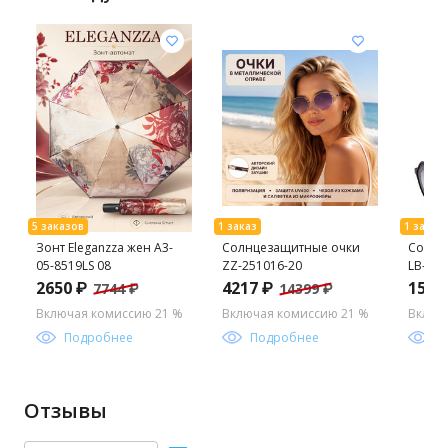
Зонт Eleganzza жен А3-
Солнцезащитные очки
Солнц
05-8519LS 08
ZZ-251016-20
LB-250
2650 ₽
4217 ₽
1537
7744 ₽
14399 ₽
Включая комиссию 21 %
Включая комиссию 21 %
Включ
Подробнее
Подробнее
П
Отзывы