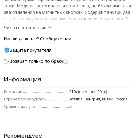
кожи. Модель застегивается на молнию, по бокам имеются
два отделения на магнитных кнопках. Содержит внутри два
отдела, между которыми имеется отделение на молнии. В
одном отделе имеется карман на молнии, в другом - два
Читать полностью
открытых кармана. Высота ручки - 12 см. Максимальная
длина регулируемого съемного плечевого ремня из
Нашли дешевле? Сообщите нам
натуральной кожи - 102 см, ширина - 2 см. Модель имеет
Защита покупателя
ножки на дне. Не вмещает формат А4.­ -- Характеристики --
Бренд: ELEGANZZA Артикул: ZG-0608-1 Пол: женский Цвет:
Возврат только по браку
Кирпичный Сезонность: ОСЕНЬ Страна производства: Китай
Состав/материал: Кожа коровы, 100% натуральная кожа
коровы Размер: 29.5х12х23 Вес: 850 г
Информация
Комиссия
21% (не менее 20 р.)
Страна производитель
Италия, Венгрия, Китай, Россия
Уровень доступа
0
Рекомендуем