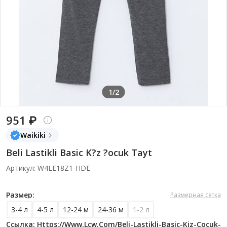
1/2
951 ₽
Waikiki
Beli Lastikli Basic K?z ?ocuk Tayt
Артикул: W4LE18Z1-HDE
Размер:
Размерная сетка
3-4 л
4-5 л
12-24 м
24-36 м
1-2 л
Ссылка: Https://www.lcw.com/beli-Lastikli-Basic-Kiz-Cocuk-