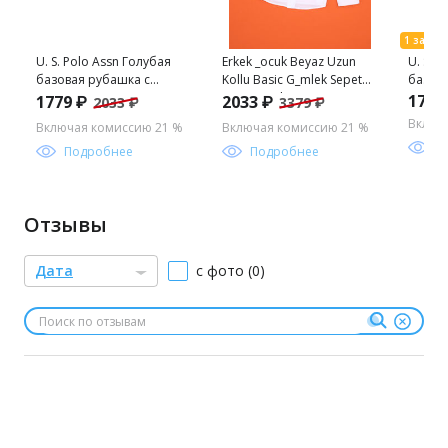
U. S. Polo Assn Голубая
Erkek _ocuk Beyaz Uzun
U. S. 
базовая рубашка с
Kollu Basic G_mlek Sepette
базов
длинным рукавом для
S_rpriz _ndirim
длинн
1779
1779 ₽
2033 ₽
2033 ₽
3379 ₽
мальчика
мальч
Включ
Включая комиссию 21 %
Включая комиссию 21 %
П
Подробнее
Подробнее
Отзывы
Дата
с фото (0)