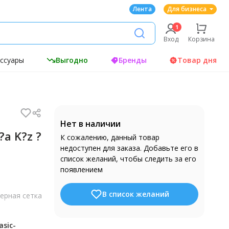
Лента
Для бизнеса
Вход
Корзина
ессуары
Выгодно
Бренды
Товар дня
Нет в наличии
?a K?z ?
К сожалению, данный товар
недоступен для заказа. Добавьте его в
список желаний, чтобы следить за его
появлением
В список желаний
ерная сетка
asic-