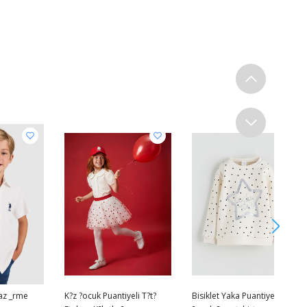
az _rme
K?z ?ocuk Puantiyeli T?t?
Bisiklet Yaka Puantiyeli K?z