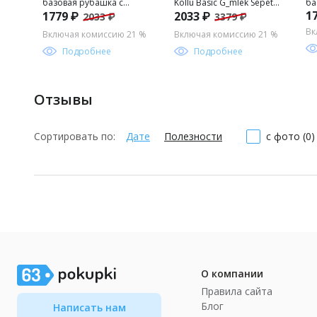
базовая рубашка с
Kollu Basic G_mlek Sepette
ба
1
1779 ₽
2033 ₽
2033 ₽
3379 ₽
длинным рукавом для
S_rpriz _ndirim
дл
мальчика
ма
Вк
Включая комиссию 21 %
Включая комиссию 21 %
Подробнее
Подробнее
Отзывы
Сортировать по:
Дате
Полезности
с фото (0)
О компании
Правила сайта
Блог
Написать нам