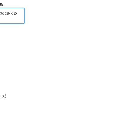
88
-paca-kiz-
 р.)