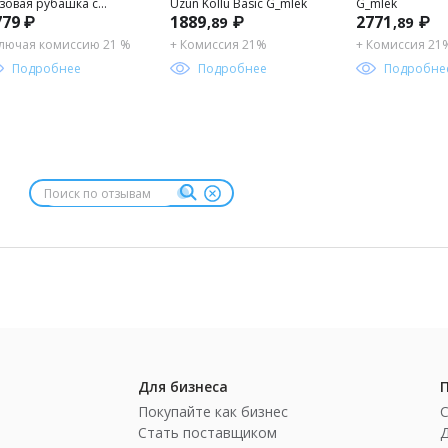
зовая рубашка с
Uzun Kollu Basic G_mlek
G_mlek
779 ₽
1889
₽
2771
₽
,89
,89
инным рукавом для
льчика
лючая комиссию 21 %
+ Комиссия 21%
+ Комиссия 21
Подробнее
Подробнее
Подробне
Для бизнеса
Покупайте как бизнес
Стать поставщиком