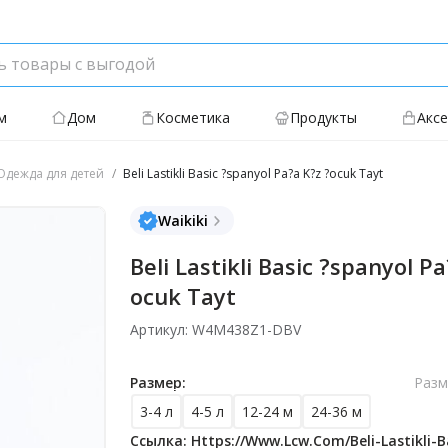
м
Дом
Косметика
Продукты
Акс
дежда для детей
Beli Lastikli Basic ?spanyol Pa?a K?z ?ocuk Tayt
Waikiki
Beli Lastikli Basic ?spanyol Pa
ocuk Tayt
Артикул: W4M438Z1-DBV
Размер:
Разм
3-4 л
4-5 л
12-24 м
24-36 м
Ссылка: Https://www.lcw.com/beli-Lastikli-B