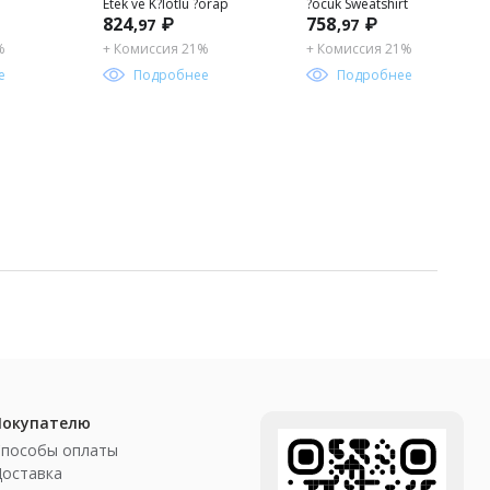
Etek ve K?lotlu ?orap
?ocuk Sweatshirt
824
₽
758
₽
,97
,97
%
+ Комиссия 21%
+ Комиссия 21%
е
Подробнее
Подробнее
Покупателю
Способы оплаты
Доставка