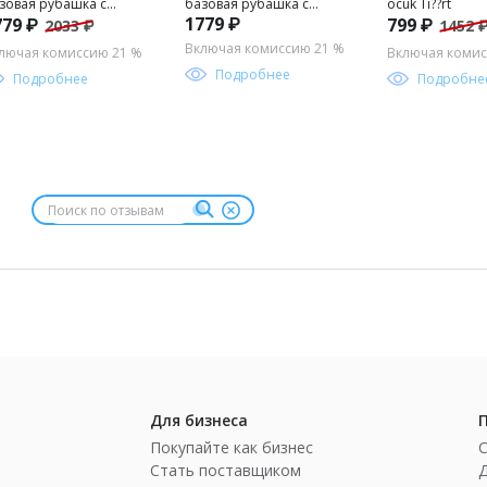
зовая рубашка с
базовая рубашка с
ocuk Ti??rt
1779 ₽
779 ₽
799 ₽
2033 ₽
1452 
инным рукавом для
длинным рукавом для
льчика
мальчика
Включая комиссию 21 %
лючая комиссию 21 %
Включая комис
Подробнее
Подробнее
Подробне
Для бизнеса
Покупайте как бизнес
Стать поставщиком