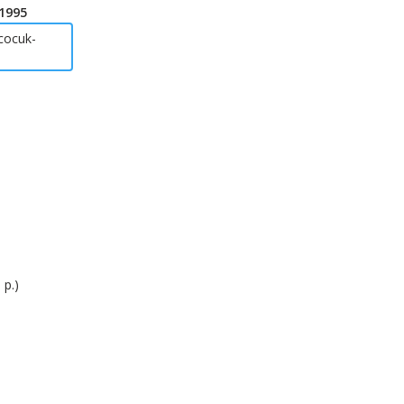
1995
-cocuk-
 р.)