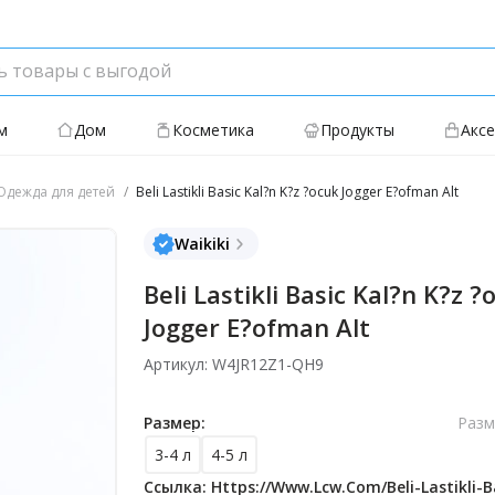
м
Дом
Косметика
Продукты
Акс
дежда для детей
Beli Lastikli Basic Kal?n K?z ?ocuk Jogger E?ofman Alt
Waikiki
Beli Lastikli Basic Kal?n K?z ?
Jogger E?ofman Alt
Артикул: W4JR12Z1-QH9
Размер:
Разм
3-4 л
4-5 л
Ссылка: Https://www.lcw.com/beli-Lastikli-Ba