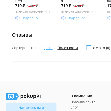
Ti??rt
rt
ба
719 ₽
719 ₽
1
1307 ₽
1198 ₽
дл
ма
Включая комиссию 21 %
Включая комиссию 21 %
Вк
Подробнее
Подробнее
Отзывы
Сортировать по:
Дате
Полезности
с фото (0)
О компании
Правила сайта
Блог
Написать нам