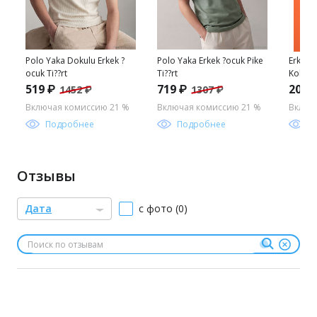
Polo Yaka Dokulu Erkek ?
Polo Yaka Erkek ?ocuk Pike
Erkek 
ocuk Ti??rt
Ti??rt
Kollu 
S_rpriz
519 ₽
719 ₽
2033
1452 ₽
1307 ₽
Включая комиссию 21 %
Включая комиссию 21 %
Включ
Подробнее
Подробнее
П
Отзывы
Дата
с фото (0)