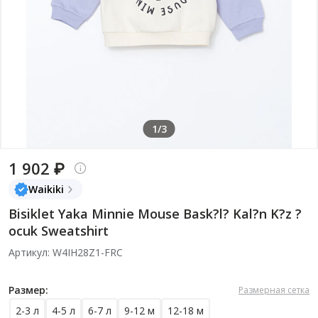
1/3
1 902 ₽
Waikiki
Bisiklet Yaka Minnie Mouse Bask?l? Kal?n K?z ?
ocuk Sweatshirt
Артикул: W4IH28Z1-FRC
Размер:
Размерная сетка
2-3 л
4-5 л
6-7 л
9-12 м
12-18 м