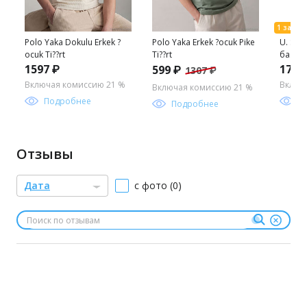
Polo Yaka Dokulu Erkek ?
Polo Yaka Erkek ?ocuk Pike
U. S. 
ocuk Ti??rt
Ti??rt
базов
длинн
1597 ₽
1779
599 ₽
1307 ₽
мальч
Включая комиссию 21 %
Включ
Включая комиссию 21 %
Подробнее
П
Подробнее
Отзывы
Дата
с фото (0)