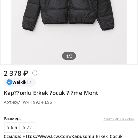
1/3
2 378 ₽
Waikiki
Kap??onlu Erkek ?ocuk ?i?me Mont
Артикул: W4I199Z4-LS6
Размер:
Размерная сетка
5-6 л
6-7 л
Ссылка: Https://www.lcw.com/kapusonlu-Erkek-Cocuk-