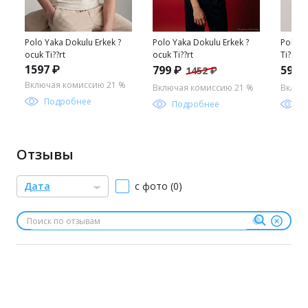
Polo Yaka Dokulu Erkek ?
Polo Yaka Dokulu Erkek ?
Polo Y
ocuk Ti??rt
ocuk Ti??rt
Ti??rt
1597 ₽
799 ₽
599 
1452 ₽
Включая комиссию 21 %
Включая комиссию 21 %
Включ
Подробнее
Подробнее
П
Отзывы
Дата
с фото (0)