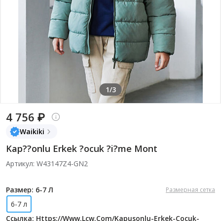
1/3
4 756 ₽
Waikiki
Kap??onlu Erkek ?ocuk ?i?me Mont
Артикул: W43147Z4-GN2
Размер: 6-7 Л
Размерная сетка
6-7 л
Ссылка: Https://www.lcw.com/kapusonlu-Erkek-Cocuk-