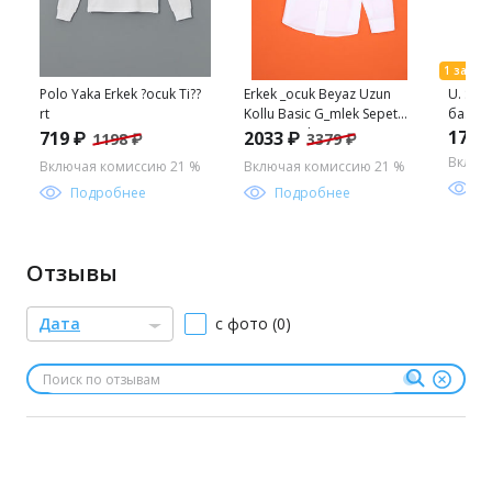
Polo Yaka Erkek ?ocuk Ti??
Erkek _ocuk Beyaz Uzun
U. S. 
rt
Kollu Basic G_mlek Sepette
базов
S_rpriz _ndirim
длинн
1779
719 ₽
2033 ₽
1198 ₽
3379 ₽
мальч
Включ
Включая комиссию 21 %
Включая комиссию 21 %
П
Подробнее
Подробнее
Отзывы
Дата
с фото (0)