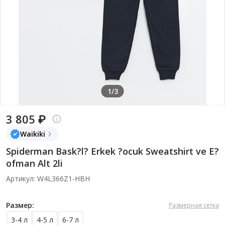
1/3
3 805 ₽
Waikiki
Spiderman Bask?l? Erkek ?ocuk Sweatshirt ve E?
ofman Alt 2li
Артикул: W4L366Z1-HBH
Размер:
Размерная сетка
3-4 л
4-5 л
6-7 л