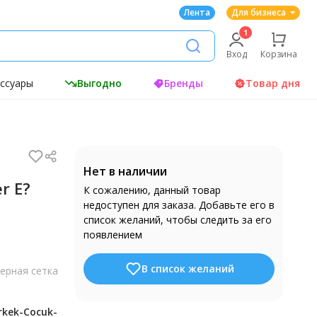
Лента
Для бизнеса
Вход
Корзина
ессуары
Выгодно
Бренды
Товар дня
Нет в наличии
er E?
К сожалению, данный товар
недоступен для заказа. Добавьте его в
список желаний, чтобы следить за его
появлением
В список желаний
ерная сетка
rkek-Cocuk-