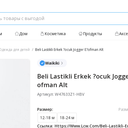
м
Дом
Косметика
Продукты
Акс
дежда для детей
Beli Lastikli Erkek ?ocuk Jogger E?ofman Alt
Waikiki
Beli Lastikli Erkek ?ocuk Jogg
ofman Alt
Артикул: W47633Z1-HBV
Размер:
Разм
12-18 м
18-24 м
Ссылка: Https://www.lcw.com/beli-Lastikli-E