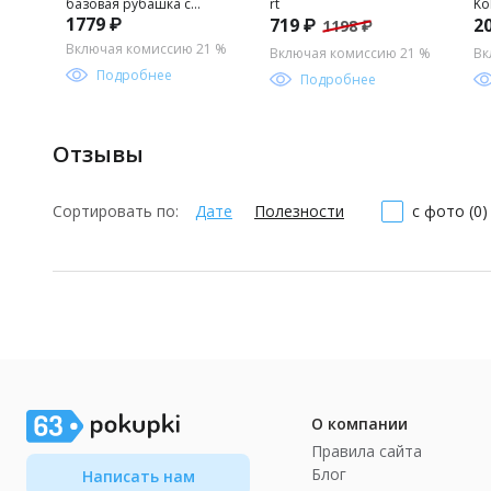
базовая рубашка с
rt
Ko
1779 ₽
719 ₽
2
1198 ₽
длинным рукавом для
S_
мальчика
Включая комиссию 21 %
Включая комиссию 21 %
Вк
Подробнее
Подробнее
Отзывы
Сортировать по:
Дате
Полезности
с фото (0)
О компании
Правила сайта
Блог
Написать нам