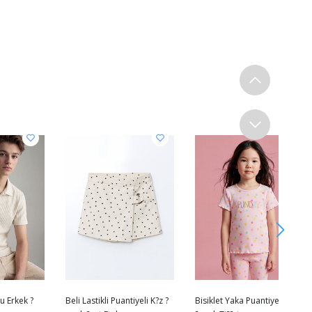
u Erkek ?
Beli Lastikli Puantiyeli K?z ?
Bisiklet Yaka Puantiyeli K?z