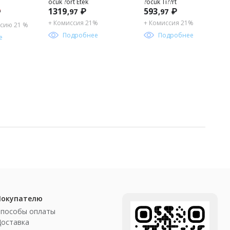
ocuk ?ort Etek
?ocuk Ti??rt
1319
₽
593
₽
,97
,97
₽
+ Комиссия 21%
+ Комиссия 21%
сию 21 %
Подробнее
Подробнее
е
Покупателю
Способы оплаты
Доставка