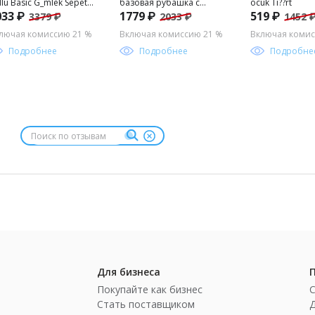
llu Basic G_mlek Sepette
базовая рубашка с
ocuk Ti??rt
033 ₽
1779 ₽
519 ₽
3379 ₽
2033 ₽
1452 
rpriz _ndirim
длинным рукавом для
мальчика
лючая комиссию 21 %
Включая комиссию 21 %
Включая комис
Подробнее
Подробнее
Подробне
Для бизнеса
Покупайте как бизнес
Стать поставщиком