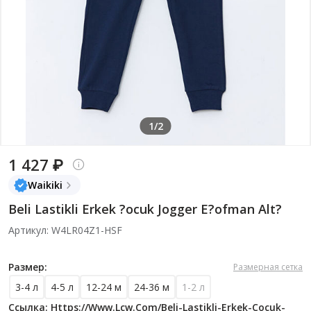
1/2
1 427 ₽
Waikiki
Beli Lastikli Erkek ?ocuk Jogger E?ofman Alt?
Артикул: W4LR04Z1-HSF
Размер:
Размерная сетка
3-4 л
4-5 л
12-24 м
24-36 м
1-2 л
Ссылка: Https://www.lcw.com/beli-Lastikli-Erkek-Cocuk-