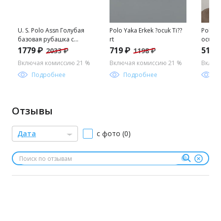
U. S. Polo Assn Голубая
Polo Yaka Erkek ?ocuk Ti??
Polo Y
базовая рубашка с
rt
ocuk Ti
длинным рукавом для
1779 ₽
719 ₽
519 
2033 ₽
1198 ₽
мальчика
Включая комиссию 21 %
Включая комиссию 21 %
Включ
Подробнее
Подробнее
П
Отзывы
Дата
с фото (0)