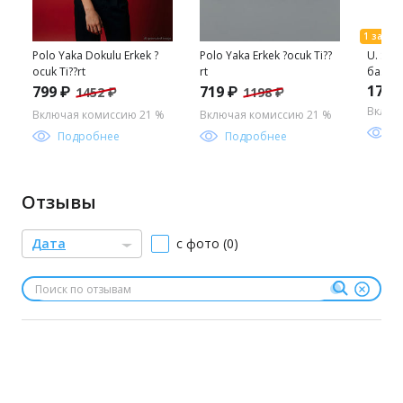
Polo Yaka Dokulu Erkek ?
Polo Yaka Erkek ?ocuk Ti??
U. S. 
ocuk Ti??rt
rt
базов
длинн
1779
799 ₽
719 ₽
1452 ₽
1198 ₽
мальч
Включ
Включая комиссию 21 %
Включая комиссию 21 %
П
Подробнее
Подробнее
Отзывы
Дата
с фото (0)