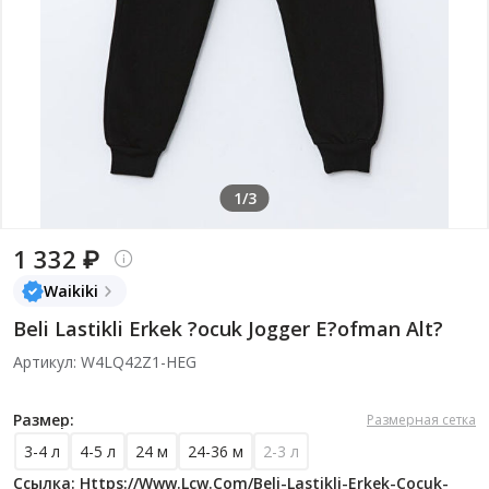
1/3
1 332 ₽
Waikiki
Beli Lastikli Erkek ?ocuk Jogger E?ofman Alt?
Артикул: W4LQ42Z1-HEG
Размер:
Размерная сетка
3-4 л
4-5 л
24 м
24-36 м
2-3 л
Ссылка: Https://www.lcw.com/beli-Lastikli-Erkek-Cocuk-