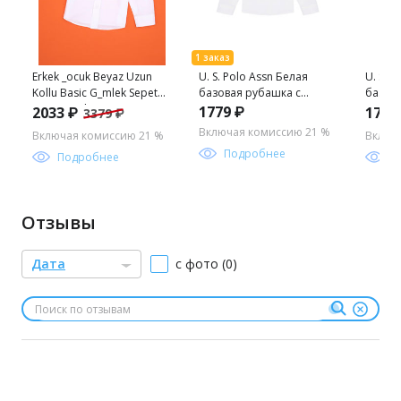
Erkek _ocuk Beyaz Uzun
U. S. Polo Assn Белая
U. S. 
Kollu Basic G_mlek Sepette
базовая рубашка с
базов
S_rpriz _ndirim
длинным рукавом для
длинн
1779 ₽
2033 ₽
1779
3379 ₽
мальчика
мальч
Включая комиссию 21 %
Включая комиссию 21 %
Включ
Подробнее
Подробнее
П
Отзывы
Дата
с фото (0)